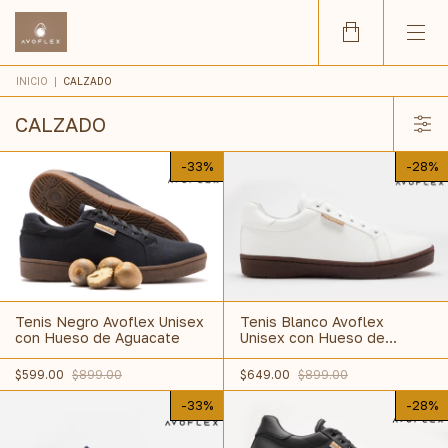
INICIO
|
CALZADO
CALZADO
-
33
%
-
28
%
Tenis Blanco Avoflex
Tenis Negro Avoflex Unisex
Unisex con Hueso de
con Hueso de Aguacate
Aguacate
$649.00
$899.00
$599.00
$899.00
-
33
%
-
28
%